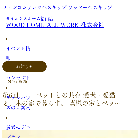
メインコンテンツへスキップ
フッターへスキップ
サイエンスホーム福山店
WOOD HOME ALL WORK 株式会社
イベント情
報
お知らせ
コンセプト
2026.06.25
第6回 ── ペットとの共存 愛犬・愛猫
モデルハウ
と、木の家で暮らす。 真壁の家とペット
スのご案内
ライフの相性を考えてみました
参考モデル
プラン