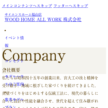
メインコンテンツへスキップ
フッターへスキップ
サイエンスホーム福山店
WOOD HOME ALL WORK 株式会社
イベント情
報
Company
コンセプト
会社概要
モデルハウ
私たちは昭和四十五年の創業以来、宮大工の技と精神を
スのご案内
受け継ぎ、地域に根ざした家づくりを続けてきました。
真壁づくりをはじめとする伝統工法に、現代の暮らしに
参考モデル
合った設計や性能を融合させ、世代を超えて住み継がれ
プラン